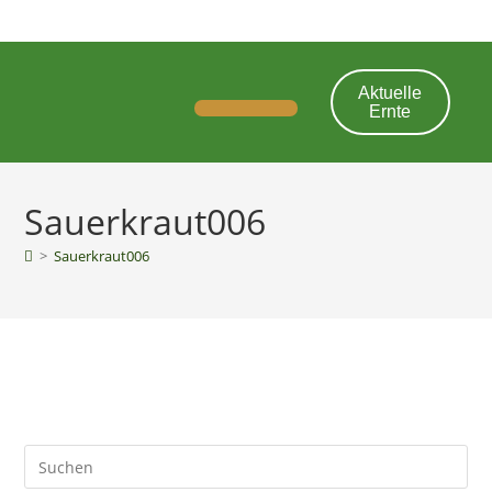
Aktuelle
Ernte
Mitglied werden
Sauerkraut006
>
Sauerkraut006